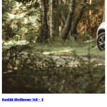
Rončák SkySleeper 140 – 3