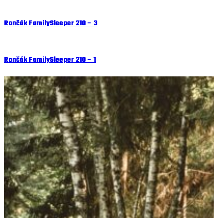
Rončák FamilySleeper 210 – 3
Rončák FamilySleeper 210 – 1